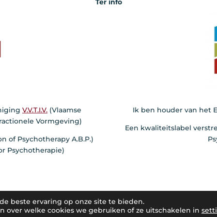
Ter info
niging
V.V.T.I.V.
(Vlaamse
Ik ben houder van het E
eractionele Vormgeving)
Een kwaliteitslabel verstr
tion of Psychotherapy A.B.P.)
Ps
or Psychotherapie)
e beste ervaring op onze site te bieden.
 © 2020 | Alle rechten voorbehouden
 over welke cookies we gebruiken of ze uitschakelen in
sett