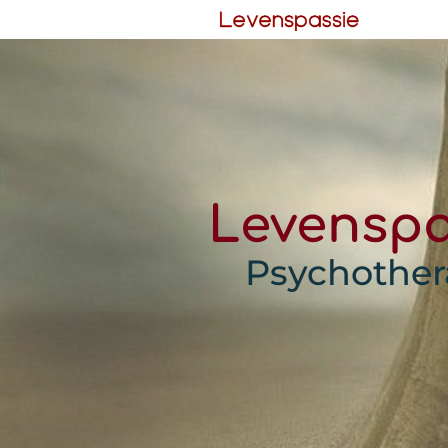
Levenspa
Psychother