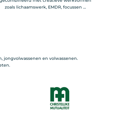
gecombineerd met creatieve werkvormen
zoals lichaamswerk, EMDR, focussen …
n, jongvolwassenen en volwassenen.
eten.