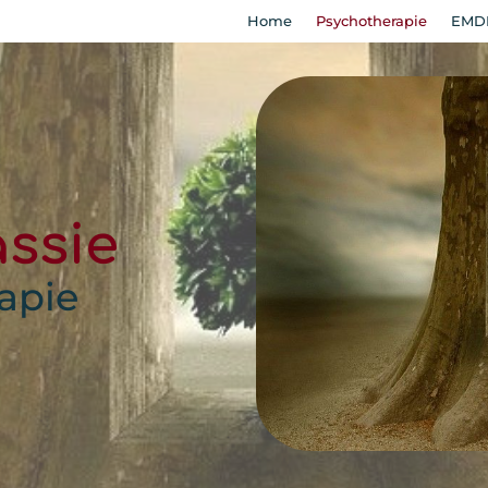
Home
Psychotherapie
EMD
ssie
apie