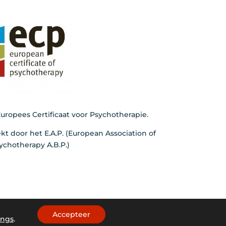
uropees Certificaat voor Psychotherapie.
ekt door het E.A.P. (European Association of
ychotherapy A.B.P.)
Accepteer
ings
.