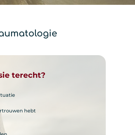
raumatologie
sie terecht?
ituatie
vertrouwen hebt
t
len