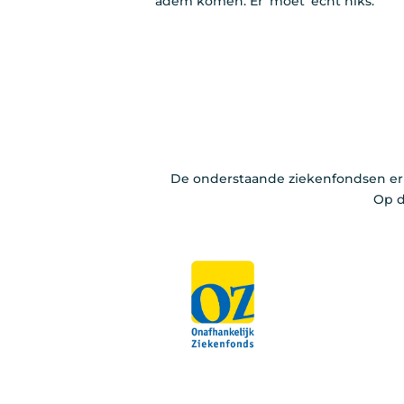
adem komen. Er ‘moet’ echt niks.
De onderstaande ziekenfondsen erk
Op d