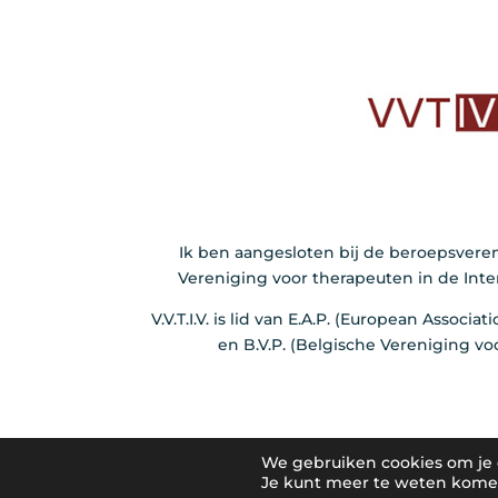
Ik ben aangesloten bij de beroepsvere
Vereniging voor therapeuten in de Int
V.V.T.I.V. is lid van E.A.P. (European Associa
en B.V.P. (Belgische Vereniging vo
We gebruiken cookies om je d
Ontworpen door Websiterie | Levenspassie
Je kunt meer te weten komen